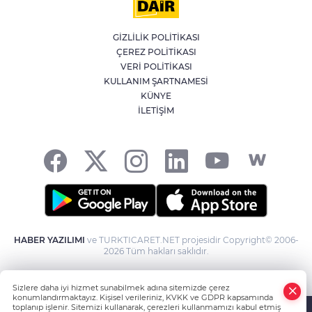
İran'dan Müslümanlara kötü niyetli dış
güçlere karşı birleşme çağrısı
GİZLİLİK POLİTİKASI
AK
ÇEREZ POLİTİKASI
Kağıthane'de 104 kilogram uyuşturucu
VERİ POLİTİKASI
ele geçirildi
KULLANIM ŞARTNAMESİ
KÜNYE
İLETİŞİM
Fetih coşkusu Keles’e taşındı
E
HABER YAZILIMI
ve TURKTICARET.NET projesidir Copyright© 2006-
2026 Tüm hakları saklıdır.
Sizlere daha iyi hizmet sunabilmek adına sitemizde çerez
konumlandırmaktayız. Kişisel verileriniz, KVKK ve GDPR kapsamında
toplanıp işlenir. Sitemizi kullanarak, çerezleri kullanmamızı kabul etmiş