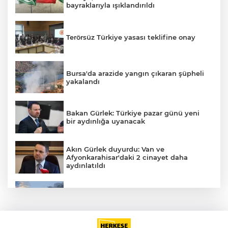
bayraklarıyla ışıklandırıldı
Terörsüz Türkiye yasası teklifine onay
Bursa'da arazide yangın çıkaran şüpheli
yakalandı
Bakan Gürlek: Türkiye pazar günü yeni
bir aydınlığa uyanacak
Akın Gürlek duyurdu: Van ve
Afyonkarahisar'daki 2 cinayet daha
aydınlatıldı
A
Meteoroloji'den kavurucu sıcak ve
kuvvetli rüzgar uyarısı