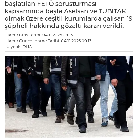
başlatılan FETÖ soruşturması
kapsamında başta Aselsan ve TÜBİTAK
olmak üzere çeşitli kurumlarda çalışan 19
şüpheli hakkında gözaltı kararı verildi.
Haber Giriş Tarihi: 04.11.2025 09:13
Haber Güncellenme Tarihi: 04.11.2025 09:13
Kaynak: DHA
LE