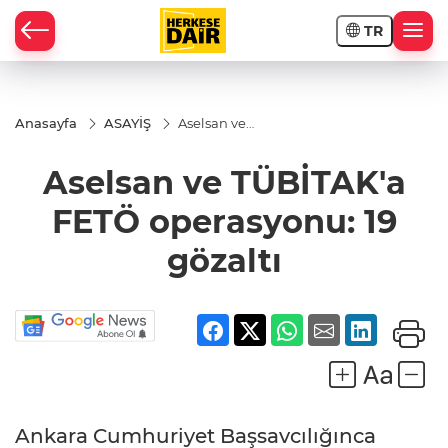
TR
RAHİSAR
Anasayfa
ASAYİŞ
Aselsan ve
TÜBİTAK'a
FETÖ
Aselsan ve TÜBİTAK'a
operasyonu:
19 gözaltı
FETÖ operasyonu: 19
gözaltı
R
Ankara Cumhuriyet Başsavcılığınca