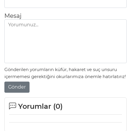
Lİ
Mesaj
Gönderilen yorumların küfür, hakaret ve suç unsuru
içermemesi gerektiğini okurlarımıza önemle hatırlatırız!
Gönder
Yorumlar (
0
)
NMARAŞ