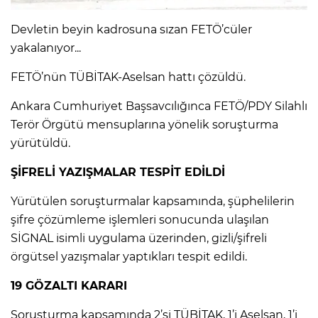
Devletin beyin kadrosuna sızan FETÖ’cüler
IR
yakalanıyor...
FETÖ’nün TÜBİTAK-Aselsan hattı çözüldü.
Ankara Cumhuriyet Başsavcılığınca FETÖ/PDY Silahlı
Terör Örgütü mensuplarına yönelik soruşturma
yürütüldü.
ŞİFRELİ YAZIŞMALAR TESPİT EDİLDİ
Yürütülen soruşturmalar kapsamında, şüphelilerin
R
şifre çözümleme işlemleri sonucunda ulaşılan
SİGNAL isimli uygulama üzerinden, gizli/şifreli
P
örgütsel yazışmalar yaptıkları tespit edildi.
19 GÖZALTI KARARI
Soruşturma kapsamında 2’si TÜBİTAK, 1’i Aselsan, 1’i