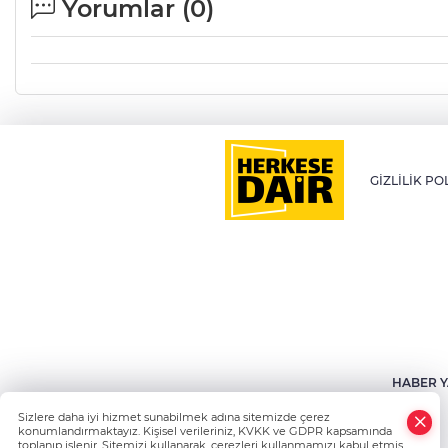
Yorumlar (
0
)
GİZLİLİK PO
HABER Y
Sizlere daha iyi hizmet sunabilmek adına sitemizde çerez
konumlandırmaktayız. Kişisel verileriniz, KVKK ve GDPR kapsamında
toplanıp işlenir. Sitemizi kullanarak, çerezleri kullanmamızı kabul etmiş