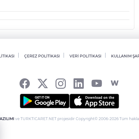
LİTİKASI
ÇEREZ POLİTİKASI
VERİ POLİTİKASI
KULLANIM ŞA
AZILIMI
ve TURKTICARET.NET projesidir Copyright© 2006-2026 Tüm hakları 