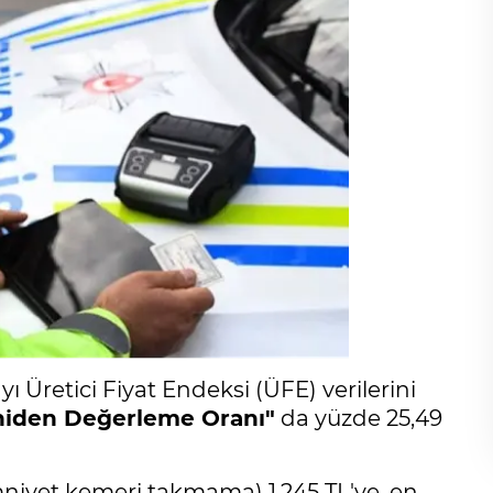
ı Üretici Fiyat Endeksi (ÜFE) verilerini
niden Değerleme Oranı"
da yüzde 25,49
mniyet kemeri takmama) 1.245 TL'ye, en