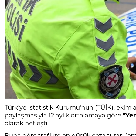
Türkiye İstatistik Kurumu'nun (TÜİK), ekim ay
paylaşmasıyla 12 aylık ortalamaya göre
"Ye
olarak netleşti.
Buna göre trafikte en düşük ceza tutarı (e