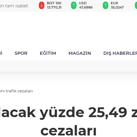
GAU/TRY
BIST 100
USD
EUR
en tam isabet
6.604,97
13.770,31
47,6986
55,0247
İ
SPOR
EĞİTİM
MAGAZİN
DIŞ HABERLE
i trafik cezaları
lacak yüzde 25,49 z
cezaları