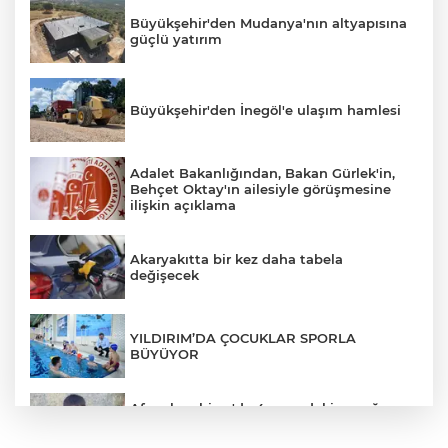
Büyükşehir'den Mudanya'nın altyapısına
güçlü yatırım
Büyükşehir'den İnegöl'e ulaşım hamlesi
Adalet Bakanlığından, Bakan Gürlek'in,
Behçet Oktay'ın ailesiyle görüşmesine
ilişkin açıklama
Akaryakıtta bir kez daha tabela
değişecek
YILDIRIM’DA ÇOCUKLAR SPORLA
BÜYÜYOR
Afyonkarahisar'da 4 yaşındaki çocuğun
ölümüyle ilgili cinayet şüphesi: Aileden 5
kişi gözaltında