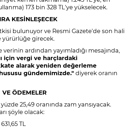
kullanma) 173 bin 328 TL'ye yükselecek.
NRA KESİNLEŞECEK
kisi bulunuyor ve Resmi Gazete'de son hali
 yürürlüğe girecek.
 verinin ardından yayımladığı mesajında,
 için vergi ve harçlardaki
kkate alarak yeniden değerleme
 hususu gündemimizde."
diyerek oranın
İ VE ÖDEMELER
ra yüzde 25,49 oranında zam yansıyacak.
arı şöyle olacak:
 631,65 TL