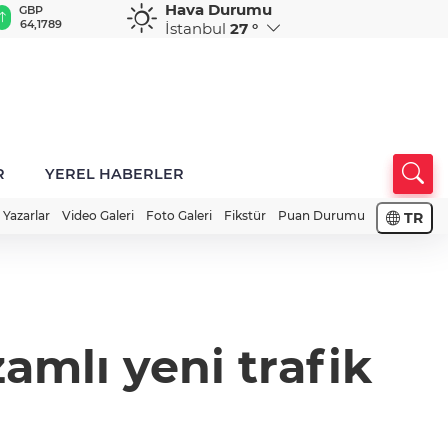
Hava Durumu
GBP
CHF
CAD
RUB
A
64,1789
58,8366
34,0293
0,5794
1
İstanbul
27 °
R
YEREL HABERLER
Yazarlar
Video Galeri
Foto Galeri
Fikstür
Puan Durumu
TR
amlı yeni trafik