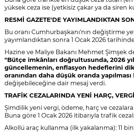
yüksek ceza ise (yetkisiz çakar ya da siren 
RESMİ GAZETE'DE YAYIMLANDIKTAN SO
Bu oranı Cumhurbaşkanı'nın değiştirme yet
yayımlandıktan sonra 1 Ocak 2026 tarihinde
Hazine ve Maliye Bakanı Mehmet Şimşek de
"Bütçe imkânları doğrultusunda, 2026 yılı
güncellemenin, enflasyon hedeflerini di
oranından daha düşük oranda yapılması
değişebileceğine dair mesaj verdi.
TRAFİK CEZALARINDA YENİ HARÇ, VERG
Şimdilik yeni vergi, ödeme, harç ve cezala
Buna göre 1 Ocak 2026 itibarıyla trafik cezal
Alkollü araç kullanma (ilk yakalanma): 11 bin