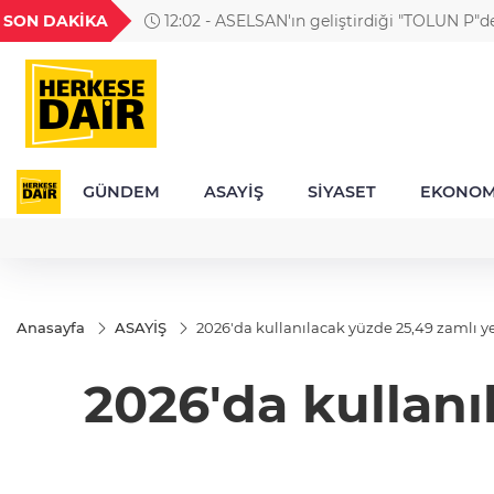
GEL
TND
BGN
VND
SON DAKİKA
12:02 - ASELSAN'ın geliştirdiği "TOLUN P"d
24
18,2404
16,2351
27,9743
0,0018
GÜNDEM
ASAYİŞ
SİYASET
EKONOM
Anasayfa
ASAYİŞ
2026'da kullanılacak yüzde 25,49 zamlı yen
2026'da kullanı