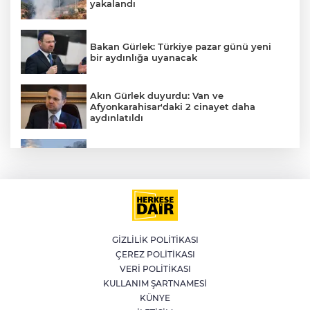
yakalandı
Bakan Gürlek: Türkiye pazar günü yeni
bir aydınlığa uyanacak
Akın Gürlek duyurdu: Van ve
Afyonkarahisar'daki 2 cinayet daha
aydınlatıldı
Meteoroloji'den kavurucu sıcak ve
kuvvetli rüzgar uyarısı
İran'dan Müslümanlara kötü niyetli dış
güçlere karşı birleşme çağrısı
A
GİZLİLİK POLİTİKASI
ÇEREZ POLİTİKASI
Kağıthane'de 104 kilogram uyuşturucu
VERİ POLİTİKASI
ele geçirildi
KULLANIM ŞARTNAMESİ
KÜNYE