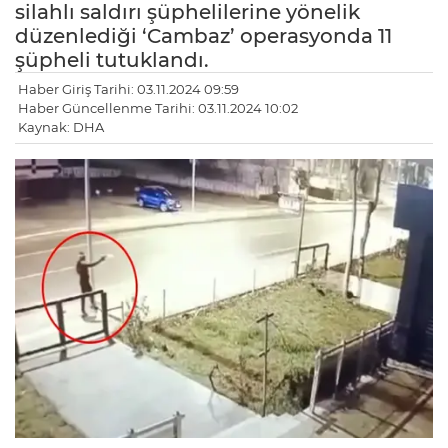
silahlı saldırı şüphelilerine yönelik
düzenlediği ‘Cambaz’ operasyonda 11
şüpheli tutuklandı.
Haber Giriş Tarihi: 03.11.2024 09:59
Haber Güncellenme Tarihi: 03.11.2024 10:02
Kaynak: DHA
LE