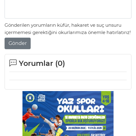
Lİ
Gönderilen yorumların küfür, hakaret ve suç unsuru
içermemesi gerektiğini okurlarımıza önemle hatırlatırız!
Gönder
Yorumlar (
0
)
NMARAŞ