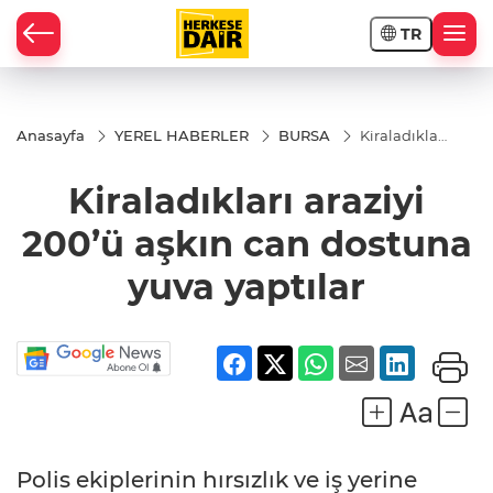
TR
RAHİSAR
Anasayfa
YEREL HABERLER
BURSA
Kiraladıkları
araziyi
200’ü aşkın
Kiraladıkları araziyi
can
dostuna
yuva
200’ü aşkın can dostuna
yaptılar
yuva yaptılar
R
Polis ekiplerinin hırsızlık ve iş yerine