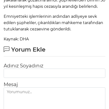
yakalanarak gözaltına alındı. Şüphelilerden birinin 50
ANE
yıl kesinleşmiş hapis cezasıyla arandığı belirlendi.
Emniyetteki işlemlerinin ardından adliyeye sevk
edilen şüpheliler, çıkarıldıkları mahkeme tarafından
tutuklanarak cezaevine gönderildi.
Kaynak: DHA
Yorum Ekle
Adınız Soyadınız
Mesaj
NU