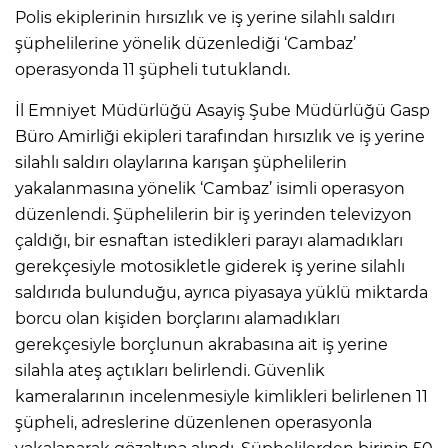
Polis ekiplerinin hırsızlık ve iş yerine silahlı saldırı
şüphelilerine yönelik düzenlediği ‘Cambaz’
IR
operasyonda 11 şüpheli tutuklandı.
İl Emniyet Müdürlüğü Asayiş Şube Müdürlüğü Gasp
Büro Amirliği ekipleri tarafından hırsızlık ve iş yerine
silahlı saldırı olaylarına karışan şüphelilerin
yakalanmasına yönelik ‘Cambaz’ isimli operasyon
düzenlendi. Şüphelilerin bir iş yerinden televizyon
çaldığı, bir esnaftan istedikleri parayı alamadıkları
gerekçesiyle motosikletle giderek iş yerine silahlı
saldırıda bulunduğu, ayrıca piyasaya yüklü miktarda
R
borcu olan kişiden borçlarını alamadıkları
gerekçesiyle borçlunun akrabasına ait iş yerine
P
silahla ateş açtıkları belirlendi. Güvenlik
kameralarının incelenmesiyle kimlikleri belirlenen 11
şüpheli, adreslerine düzenlenen operasyonla