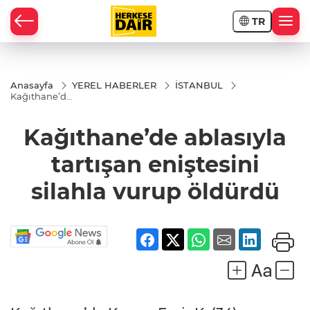
TR
RAHİSAR
Anasayfa
YEREL HABERLER
İSTANBUL
Kağıthane’de
ablasıyla
tartışan
eniştesini
Kağıthane’de ablasıyla
silahla vurup
öldürdü
tartışan eniştesini
silahla vurup öldürdü
R