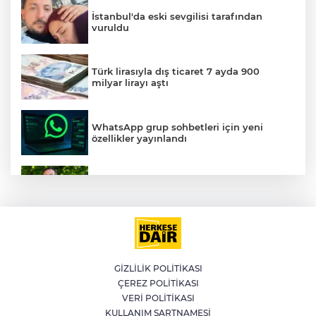
İstanbul'da eski sevgilisi tarafından
vuruldu
AK
Türk lirasıyla dış ticaret 7 ayda 900
milyar lirayı aştı
WhatsApp grup sohbetleri için yeni
özellikler yayınlandı
Ahbap Derneği soruşturması: Ünlü
E
isimlerin yaptığı bağışlar
Büyükşehir Keles'te ulaşım kalitesini
artırıyor
GİZLİLİK POLİTİKASI
ÇEREZ POLİTİKASI
Emlak vergisinde 2027 inşaat maliyetleri
netleşti: Metrekare bedelleri yeniden
VERİ POLİTİKASI
belirlendi
KULLANIM ŞARTNAMESİ