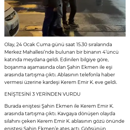
IR
Olay, 24 Ocak Cuma günü saat 15.30 sıralarında
Merkez Mahallesi’nde bulunan bir binanın 4’üncü
katında meydana geldi. Edinilen bilgiye göre,
boşanma aşamasında olan Şahin Ekmen ile eşi
arasında tartışma çıktı. Ablasının telefonla haber
vermesi üzerine kardeşi Kerem Emir K. eve geldi.
R
ENİŞTESİNİ 3 YERİNDEN VURDU
P
Burada eniştesi Şahin Ekmen ile Kerem Emir K.
arasında tartışma çıktı. Kavgaya dönüşen olayda
silahını çeken Kerem Emir K. ablasının gözü önünde
eniştesi Şahin Ekmen’e ateş açtı. Göğsünün