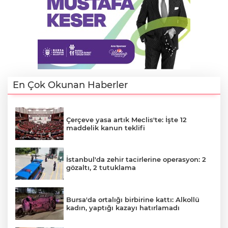
En Çok Okunan Haberler
Çerçeve yasa artık Meclis'te: İşte 12
maddelik kanun teklifi
İstanbul'da zehir tacirlerine operasyon: 2
A
gözaltı, 2 tutuklama
Bursa'da ortalığı birbirine kattı: Alkollü
kadın, yaptığı kazayı hatırlamadı