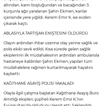
ANE
altından, karın boşluğundan ve bacağından 3.
kurşunla ağır yaralanan Şahin Ekmen, kanlar
içerisinde yere yığıldı. Kerem Emir K. ise evden
çıkarak kaçtı.
ABLASIYLA TARTIŞAN ENİŞTESİNİ ÖLDÜRDÜ
Olayın ardından ihbar üzerine olay yerine sağlık ve
polis ekibi sevk edildi. Kısa sürede gelen sağlık
ekiplerinin ilk müdahalesinin ardından ambulansla
hastaneye kaldırılan Şahin Ekmen, yapılan tüm
müdahalelere rağmen kurtarılmayarak hayatını
kaybetti.
KAĞITHANE ASAYİŞ POLİSİ YAKALADI
Olayla ilgili çalışma başlatan Kağıthane Asayiş Büro
NU
Amirliği ekipleri, şüpheli Kerem Emir K.’nın
Eyüpsultan’da olduğunu tespit etti. Saklandığı