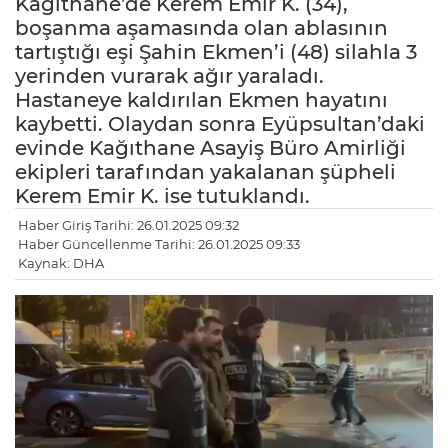
Kağıthane’de Kerem Emir K. (34),
boşanma aşamasında olan ablasının
tartıştığı eşi Şahin Ekmen’i (48) silahla 3
yerinden vurarak ağır yaraladı.
Hastaneye kaldırılan Ekmen hayatını
kaybetti. Olaydan sonra Eyüpsultan’daki
evinde Kağıthane Asayiş Büro Amirliği
ekipleri tarafından yakalanan şüpheli
Kerem Emir K. ise tutuklandı.
Haber Giriş Tarihi: 26.01.2025 09:32
Haber Güncellenme Tarihi: 26.01.2025 09:33
Kaynak: DHA
LE