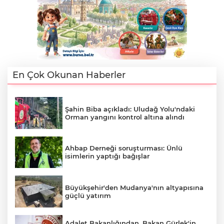
Lİ
En Çok Okunan Haberler
Şahin Biba açıkladı: Uludağ Yolu'ndaki
Orman yangını kontrol altına alındı
Ahbap Derneği soruşturması: Ünlü
isimlerin yaptığı bağışlar
Büyükşehir'den Mudanya'nın altyapısına
NMARAŞ
güçlü yatırım
Adalet Bakanlığından, Bakan Gürlek'in,