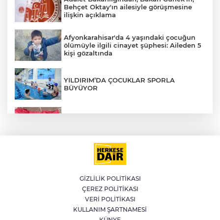
Behçet Oktay'ın ailesiyle görüşmesine
ilişkin açıklama
Afyonkarahisar'da 4 yaşındaki çocuğun
ölümüyle ilgili cinayet şüphesi: Aileden 5
kişi gözaltında
YILDIRIM’DA ÇOCUKLAR SPORLA
BÜYÜYOR
İstanbul'da suç örgütüne operasyon: 12
gözaltı
İlklerin festivalinde çocuklar da şen
şakrak
GİZLİLİK POLİTİKASI
ÇEREZ POLİTİKASI
İranlı yetkili, Hürmüz Boğazı'nın İran'a
yönelik tehditler sona erene kadar kapalı
VERİ POLİTİKASI
kalacağını söyledi
KULLANIM ŞARTNAMESİ
KÜNYE