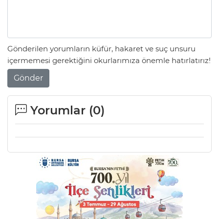
ANE
Gönderilen yorumların küfür, hakaret ve suç unsuru
içermemesi gerektiğini okurlarımıza önemle hatırlatırız!
Gönder
Yorumlar (
0
)
NU