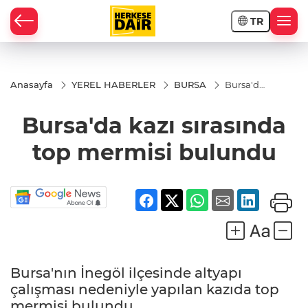
TR
RAHİSAR
Anasayfa
YEREL HABERLER
BURSA
Bursa'da
kazı
sırasında
Bursa'da kazı sırasında
top
mermisi
bulundu
top mermisi bulundu
Bursa'nın İnegöl ilçesinde altyapı
R
çalışması nedeniyle yapılan kazıda top
mermisi bulundu.