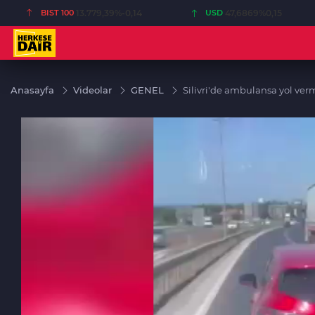
BIST 100
13.779,39
%-0,14
USD
47,6869
%0,15
Anasayfa
Videolar
GENEL
Silivri'de ambulansa yol v