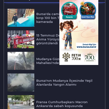
Bursa'da caminin yardım kutusunu
kırıp 100 bin TL çaldı; hırsızlık
kamerada
15 Temmuz Demokrasi ve Şehitleri
Anma Yürüyüşü havadan
görüntülendi
Mudanya Güzelyalı Eğitim
Mahallesi'nde orman yangını!
Bursa'nın Mudanya İlçesinde Yeşil
Alanlarda Yangın Alarmı
Fransa Cumhurbaşkanı Macron
Ankara'da sabah koşusunda