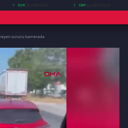
EUR
55,1756
%0,31
GBP
64,3870
%0,37
ermeyen sürücü kamerada