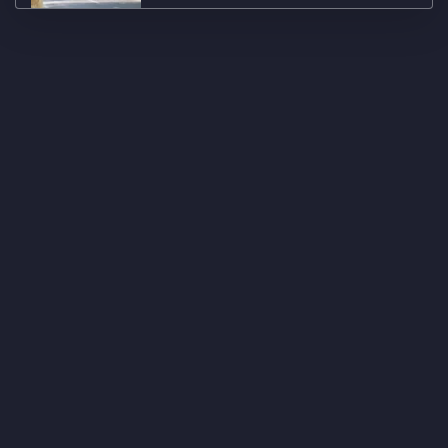
Sakarya'da karaya oturan gemideki
gübrenin tahliyesi sürüyor
Bursa'da freni boşalan kamyon, 4
araca çarptı; 2'si ağır 5 yaralı
Bursa'da İnanılmaz Olay: Evden 7 Ton
Çöp Çıkarıldı
Kabotaj Bayramı deniz altında
kutlandı
Bursa'da orman yangını