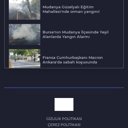
Mudanya Güzelyalı Eğitim
Mahallesi'nde orman yangını!
Bursa'nın Mudanya İlçesinde Yeşil
Alanlarda Yangın Alarmı
Fransa Cumhurbaşkanı Macron
Ankara'da sabah koşusunda
Sakarya'da karaya oturan gemideki
gübrenin tahliyesi sürüyor
Bursa'da freni boşalan kamyon, 4
araca çarptı; 2'si ağır 5 yaralı
GİZLİLİK POLİTİKASI
ÇEREZ POLİTİKASI