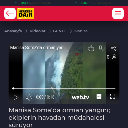
USD
47,6787
%0,18
EUR
55,1254
%0,32
Anasayfa
Videolar
GENEL
Manisa
Soma'da
orman
yangını;
ekiplerin
havadan
müdahalesi
sürüyor
Manisa Soma'da orman yangını;
ekiplerin havadan müdahalesi
sürüyor