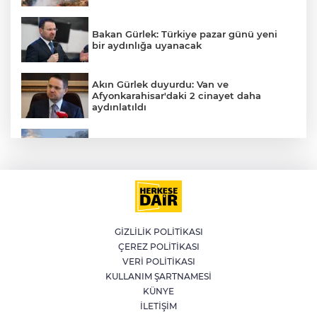
Bakan Gürlek: Türkiye pazar günü yeni
bir aydınlığa uyanacak
AK
Akın Gürlek duyurdu: Van ve
Afyonkarahisar'daki 2 cinayet daha
aydınlatıldı
Meteoroloji'den kavurucu sıcak ve
kuvvetli rüzgar uyarısı
E
İran'dan Müslümanlara kötü niyetli dış
güçlere karşı birleşme çağrısı
GİZLİLİK POLİTİKASI
ÇEREZ POLİTİKASI
Kağıthane'de 104 kilogram uyuşturucu
VERİ POLİTİKASI
ele geçirildi
KULLANIM ŞARTNAMESİ
KÜNYE
İLETİŞİM
Fetih coşkusu Keles’e taşındı