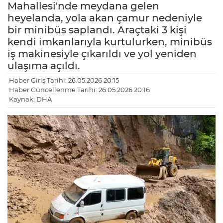
Mahallesi'nde meydana gelen
heyelanda, yola akan çamur nedeniyle
bir minibüs saplandı. Araçtaki 3 kişi
kendi imkanlarıyla kurtulurken, minibüs
iş makinesiyle çıkarıldı ve yol yeniden
ulaşıma açıldı.
Haber Giriş Tarihi: 26.05.2026 20:15
Haber Güncellenme Tarihi: 26.05.2026 20:16
Kaynak: DHA
LE