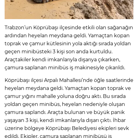
IR
Trabzon’un Köprübaşı ilçesinde etkili olan sağanağın
ardından heyelan meydana geldi. Yamaçtan kopan
toprak ve çamur kütlesinin yola aktığı sırada yoldan
geçen minibüsteki 3 kişi son anda kurtuldu.
Araçtakiler kendi imkanlarıyla dışarıya çıkarken,
çamura saplanan minibüs iş makinesiyle çıkarıldı.
Köprübaşı ilçesi Arpalı Mahallesi’nde öğle saatlerinde
heyelan meydana geldi. Yamaçtan kopan toprak ve
R
çamur yığını mahalle yoluna doğru aktı. Bu sırada
yoldan geçen minibüs, heyelan nedeniyle oluşan
P
çamura saplandı. Araçta bulunan ve büyük panik
yaşayan 3 kişi, kendi imkanlarıyla dışarı çıktı. İhbar
üzerine bölgeye Köprübaşı Belediyesi ekipleri sevk
edildi. Ekipler, çamura saplanan minibüsü iş