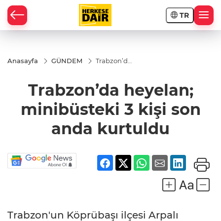
TR
RAHİSAR
Anasayfa
GÜNDEM
Trabzon’da
heyelan;
minibüsteki
Trabzon’da heyelan;
3 kişi son
anda
kurtuldu
minibüsteki 3 kişi son
anda kurtuldu
R
Trabzon'un Köprübaşı ilçesi Arpalı