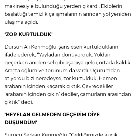
ANE
makinesiyle bulunduğu yerden çıkardı. Ekiplerin
başlattığı temizlik çalışmalarının arından yol yeniden
ulaşıma açıldı.
‘ZOR KURTULDUK’
Dursun Ali Kerimoğlu, şans eseri kurtulduklarını
ifade ederek, “Yayladan dönüyorduk. Yoldan
geçerken aniden sel gibi aşağıya geldi, ortada kaldık.
Araçta oğlum ve torunum da vardı. Uçurumdan
atıyordu bizi neredeyse, zor kurtulduk. Hemen
arabanın içinden kaçarak çıktık. Çevredekiler
‘arabanın içinden çıkın’ dediler, çamurların arasından
çıktık” dedi.
‘HEYELAN GELMEDEN GEÇERİM DİYE
NU
DÜŞÜNDÜM’
Sürücü Serkan Kerimoğlu, “Geldiğimizde azıcık