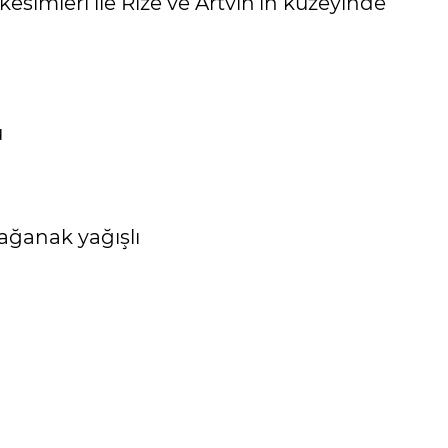
 kesimleri ile Rize ve Artvin’in kuzeyinde
u
sağanak yağışlı