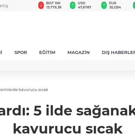
GAU/TRY
BIST 100
USD
EUR
rtış
6.660,55
13.779,39
47,6787
55,1254
İ
SPOR
EĞİTİM
MAGAZİN
DIŞ HABERLE
kesimlerde kavurucu sıcak
ardı: 5 ilde sağanak
kavurucu sıcak