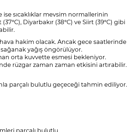
ise sıcaklıklar mevsim normallerinin
t (37°C), Diyarbakır (38°C) ve Siirt (39°C) gibi
bilir.
 hava hakim olacak. Ancak gece saatlerinde
i sağanak yağış öngörülüyor.
an orta kuvvette esmesi bekleniyor.
nde rüzgar zaman zaman etkisini artırabilir.
la parçalı bulutlu geçeceği tahmin ediliyor.
mleri parçalı bulutlu