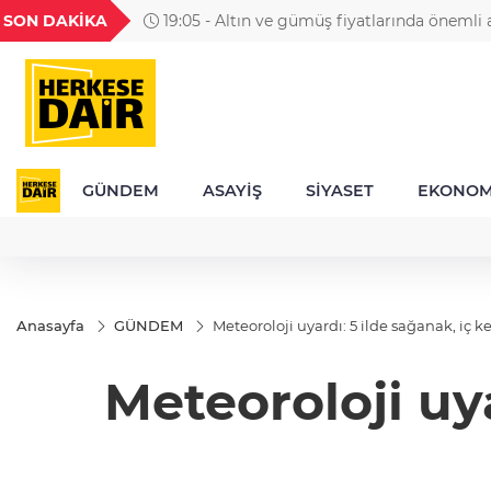
GEL
TND
BGN
VND
SON DAKİKA
19:05 - Altın ve gümüş fiyatlarında önemli a
49
18,2677
16,3788
27,9743
0,0018
GÜNDEM
ASAYİŞ
SİYASET
EKONOM
Anasayfa
GÜNDEM
Meteoroloji uyardı: 5 ilde sağanak, iç 
Meteoroloji uy