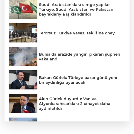
Suudi Arabistan'daki simge yapılar
Türkiye, Suudi Arabistan ve Pakistan
bayraklarıyla ışıklandırıldı
Terörsüz Türkiye yasası teklifine onay
Bursa'da arazide yangın çıkaran şüpheli
yakalandı
Bakan Gürlek: Türkiye pazar günü yeni
bir aydınlığa uyanacak
Akın Gürlek duyurdu: Van ve
Afyonkarahisar'daki 2 cinayet daha
aydınlatıldı
Meteoroloji'den kavurucu sıcak ve
kuvvetli rüzgar uyarısı