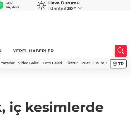
Hava Durumu
GBP
CHF
CAD
RUB
A
64,3468
59,0083
34,1883
0,5822
1
İstanbul
30 °
R
YEREL HABERLER
Yazarlar
Video Galeri
Foto Galeri
Fikstür
Puan Durumu
TR
, iç kesimlerde