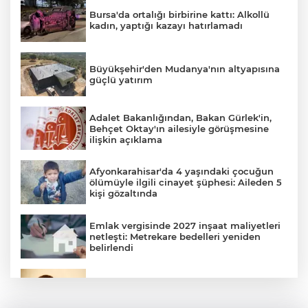
Bursa'da ortalığı birbirine kattı: Alkollü
kadın, yaptığı kazayı hatırlamadı
AK
Büyükşehir'den Mudanya'nın altyapısına
güçlü yatırım
Adalet Bakanlığından, Bakan Gürlek'in,
Behçet Oktay'ın ailesiyle görüşmesine
ilişkin açıklama
Afyonkarahisar'da 4 yaşındaki çocuğun
ölümüyle ilgili cinayet şüphesi: Aileden 5
E
kişi gözaltında
Emlak vergisinde 2027 inşaat maliyetleri
netleşti: Metrekare bedelleri yeniden
belirlendi
Bursa'da İznik Gölü'ne düşen bir kişi
hayatını kaybetti