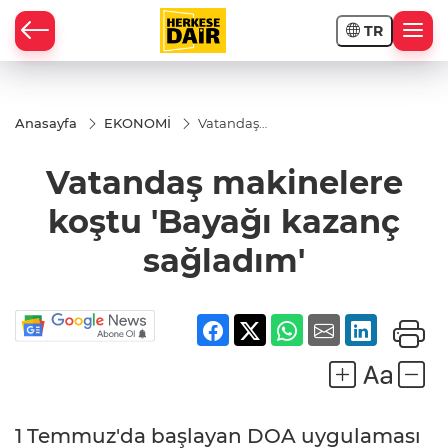
TR
RAHİSAR
Anasayfa
EKONOMİ
Vatandaş
makinelere
koştu
Vatandaş makinelere
'Bayağı
kazanç
sağladım'
koştu 'Bayağı kazanç
sağladım'
R
1 Temmuz'da başlayan DOA uygulaması