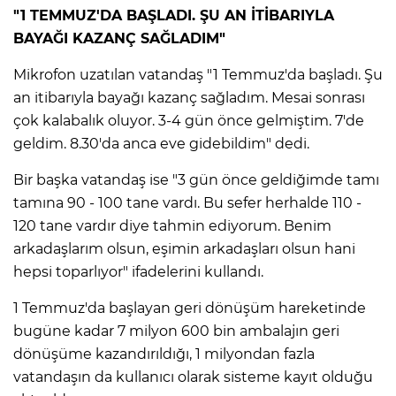
ANE
"1 TEMMUZ'DA BAŞLADI. ŞU AN İTİBARIYLA
BAYAĞI KAZANÇ SAĞLADIM"
Mikrofon uzatılan vatandaş "1 Temmuz'da başladı. Şu
an itibarıyla bayağı kazanç sağladım. Mesai sonrası
çok kalabalık oluyor. 3-4 gün önce gelmiştim. 7'de
geldim. 8.30'da anca eve gidebildim" dedi.
Bir başka vatandaş ise "3 gün önce geldiğimde tamı
tamına 90 - 100 tane vardı. Bu sefer herhalde 110 -
120 tane vardır diye tahmin ediyorum. Benim
arkadaşlarım olsun, eşimin arkadaşları olsun hani
hepsi toparlıyor" ifadelerini kullandı.
1 Temmuz'da başlayan geri dönüşüm hareketinde
bugüne kadar 7 milyon 600 bin ambalajın geri
NU
dönüşüme kazandırıldığı, 1 milyondan fazla
vatandaşın da kullanıcı olarak sisteme kayıt olduğu