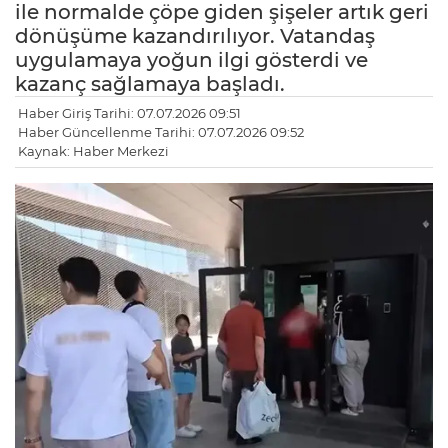
ile normalde çöpe giden şişeler artık geri
dönüşüme kazandırılıyor. Vatandaş
uygulamaya yoğun ilgi gösterdi ve
kazanç sağlamaya başladı.
Haber Giriş Tarihi: 07.07.2026 09:51
Haber Güncellenme Tarihi: 07.07.2026 09:52
Kaynak: Haber Merkezi
LE