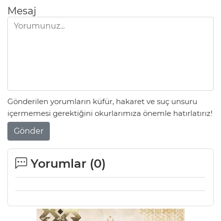
Mesaj
Lİ
Gönderilen yorumların küfür, hakaret ve suç unsuru
içermemesi gerektiğini okurlarımıza önemle hatırlatırız!
Gönder
Yorumlar (
0
)
NMARAŞ