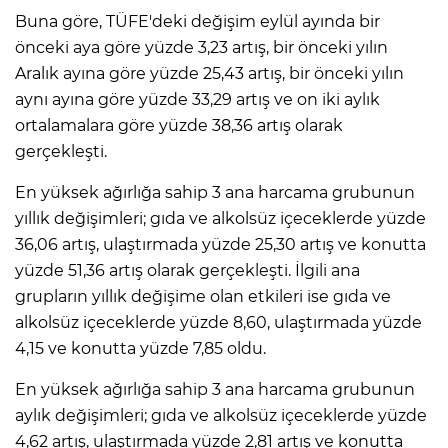
Buna göre, TÜFE'deki değişim eylül ayında bir
önceki aya göre yüzde 3,23 artış, bir önceki yılın
IR
Aralık ayına göre yüzde 25,43 artış, bir önceki yılın
aynı ayına göre yüzde 33,29 artış ve on iki aylık
ortalamalara göre yüzde 38,36 artış olarak
gerçekleşti.
En yüksek ağırlığa sahip 3 ana harcama grubunun
yıllık değişimleri; gıda ve alkolsüz içeceklerde yüzde
36,06 artış, ulaştırmada yüzde 25,30 artış ve konutta
yüzde 51,36 artış olarak gerçekleşti. İlgili ana
grupların yıllık değişime olan etkileri ise gıda ve
R
alkolsüz içeceklerde yüzde 8,60, ulaştırmada yüzde
4,15 ve konutta yüzde 7,85 oldu.
P
En yüksek ağırlığa sahip 3 ana harcama grubunun
aylık değişimleri; gıda ve alkolsüz içeceklerde yüzde
4,62 artış, ulaştırmada yüzde 2,81 artış ve konutta