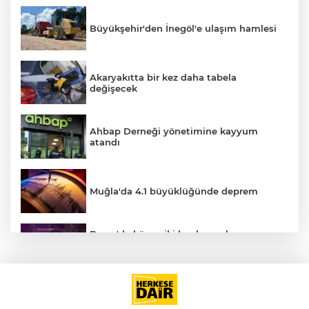
Büyükşehir'den İnegöl'e ulaşım hamlesi
Akaryakıtta bir kez daha tabela
değişecek
Ahbap Derneği yönetimine kayyum
atandı
Muğla'da 4.1 büyüklüğünde deprem
A
Bursa'da küsen iki kardeş, onları
barıştırmaya Uşak'tan yola çıkan
babalarını polise ihbar etti: Bizi vuracak
Altının gramı 6 bin 574 liradan işlem
görüyor