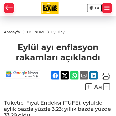
TR
RAHİSAR
Anasayfa
EKONOMİ
Eylül ayı
enflasyon
rakamları
Eylül ayı enflasyon
açıklandı
rakamları açıklandı
Tüketici Fiyat Endeksi (TÜFE), eylülde
R
aylık bazda yüzde 3,23; yıllık bazda yüzde
33,29 oldu.